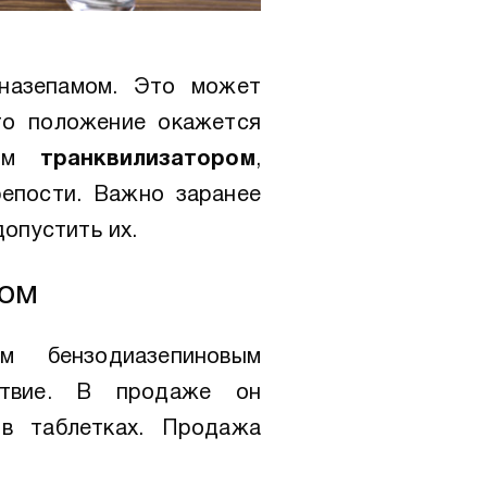
назепамом. Это может
что положение окажется
ным
транквилизатором
,
репости. Важно заранее
допустить их.
том
м бензодиазепиновым
ствие. В продаже он
 в таблетках. Продажа