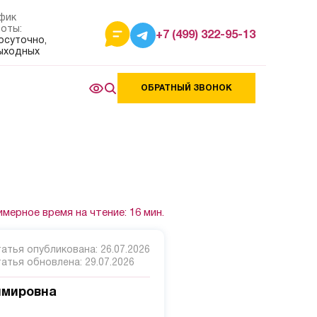
фик
оты:
+7 (499) 322-95-13
осуточно,
ыходных
ОБРАТНЫЙ ЗВОНОК
мерное время на чтение: 16 мин.
атья опубликована:
26.07.2026
татья обновлена:
29.07.2026
имировна