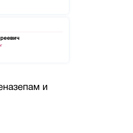
дреевич
ог
еназепам и