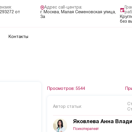
ензия:
Адрес call-центра:
Гра
293272 от
г. Москва, Малая Семеновская улица,
раб
3а
Кругл
без в
Контакты
Просмотров: 5544
При
Ст
Автор статьи:
С
Яковлева Анна Влад
Психотерапевт