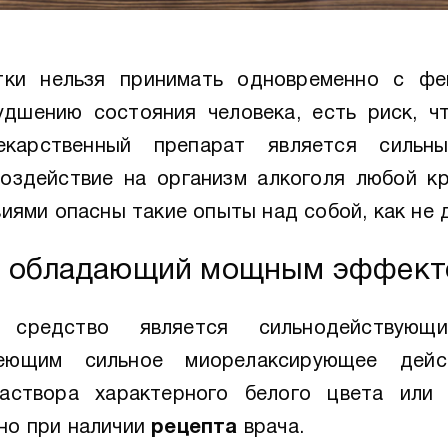
тки нельзя принимать одновременно с фе
удшению состояния человека, есть риск, 
лекарственный препарат является силь
воздействие на организм алкоголя любой к
виями опасны такие опыты над собой, как не 
р, обладающий мощным эффек
 средство является сильнодействующи
имеющим сильное миорелаксирующее дей
аствора характерного белого цвета или
но при наличии
рецепта
врача.