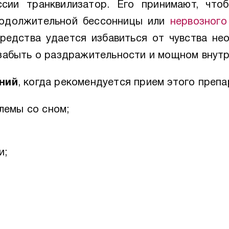
сии транквилизатор. Его принимают, что
родолжительной бессонницы или
нервозного
средства удается избавиться от чувства н
 забыть о раздражительности и мощном внут
ний
, когда рекомендуется прием этого препа
лемы со сном;
и;